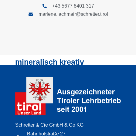
+43 5677 8401 317
marlene.lachmair@schretter.tirol
mineralisch kreativ
Schretter & Cie GmbH & Co KG
Bahnhofstraße 27