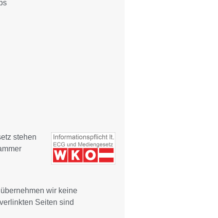
ps
setz stehen
kammer
le übernehmen wir keine
 verlinkten Seiten sind