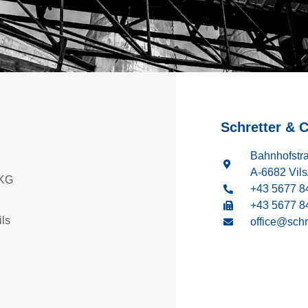
Schretter &
Bahnhofstr
A-6682 Vils/
 KG
+43 5677 8
+43 5677 8
ls
office@schre