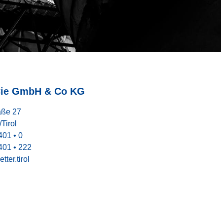
 Cie GmbH & Co KG
aße 27
Tirol
401 • 0
401 • 222
tter.tirol