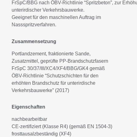
FrSpC/BBG nach ÖBV-Richtlinie “Spritzbeton”, zur Erhö
unterirdischer Verkehrsbauwerke.
Geeignet für den maschinellen Auftrag im
Nassspritzverfahren.
Zusammensetzung
Portlandzement, fraktionierte Sande,
Zusatzmittel, geprüfte PP-Brandschutzfasern
FrSpC 30/37/III/XC4/XF4/BBG/GK4 gemäß
ÖBV-Richtlinie “Schutzschichten für den
erhöhten Brandschutz für unterirdische
Verkehrsbauwerke” (2017)
Eigenschaften
nachbearbeitbar
CE-zertifiziert (Klasse R4) (gemäß EN 1504-3)
frosttausalzbeständig (XF4)